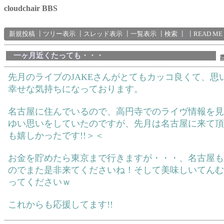
cloudchair BBS
新規投稿
┃
ツリー表示
┃
スレッド表示
┃
一覧表示
┃
検索
┃
┃
READ ME
一ヶ月近くたっても・・・
先月のライブのJAKEさんがとてもカッコ良くて、思
幸せな気持ちになっております。
名古屋に住んでいるので、高円寺でのライヴ情報を見
ゆい思いをしていたのですが、先月は名古屋に来て頂
も嬉しかったです!!＞＜
お金を貯めたら東京まで行きますが・・・、名古屋も
のでまた是非来てくださいね！そして美味しいてんむ
ってくださいｗ
これからも応援してます!!