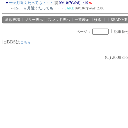
▼
一ヶ月近くたっても・・・
霞
09/10/7(Wed) 1:19
≪
Re:一ヶ月近くたっても・・・
JAKE
09/10/7(Wed) 2:06
新規投稿
┃
ツリー表示
┃
スレッド表示
┃
一覧表示
┃
検索
┃
┃
READ ME
┃
ページ：
記事番
旧BBSは
こちら
(C) 2008 clou