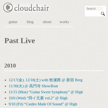
guitar
blog
about
works
Past Live
2010
12/17(金), 12/18(土) with 牧瀬茜 @ 新宿 Berg
11/30(火) @ 高円寺 ShowBoat
11/15 (Mon) “Guitar Sweet Symphony” @ High
10/6 (Wed) “同イ元素 vol.2” @ High
9/10 (Fri) “Castles Made Of Sound” @ High