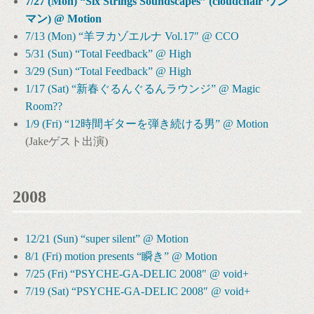
7/27 (Mon) “Six Strings Soundscapes” (cloudchair ワン
マン) @ Motion
7/13 (Mon) “羊ヲカゾエルナ Vol.17″ @ CCO
5/31 (Sun) “Total Feedback” @ High
3/29 (Sun) “Total Feedback” @ High
1/17 (Sat) “新春ぐるんぐるんラウンジ” @ Magic
Room??
1/9 (Fri) “12時間ギターを弾き続ける男” @ Motion
(Jakeゲスト出演)
2008
12/21 (Sun) “super silent” @ Motion
8/1 (Fri) motion presents “瞬き” @ Motion
7/25 (Fri) “PSYCHE-GA-DELIC 2008″ @ void+
7/19 (Sat) “PSYCHE-GA-DELIC 2008″ @ void+