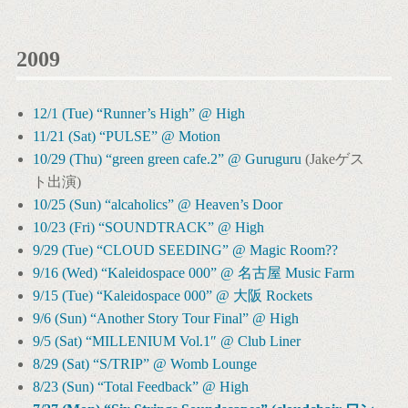
2009
12/1 (Tue) “Runner’s High” @ High
11/21 (Sat) “PULSE” @ Motion
10/29 (Thu) “green green cafe.2” @ Guruguru
(Jakeゲス
ト出演)
10/25 (Sun) “alcaholics” @ Heaven’s Door
10/23 (Fri) “SOUNDTRACK” @ High
9/29 (Tue) “CLOUD SEEDING” @ Magic Room??
9/16 (Wed) “Kaleidospace 000” @ 名古屋 Music Farm
9/15 (Tue) “Kaleidospace 000” @ 大阪 Rockets
9/6 (Sun) “Another Story Tour Final” @ High
9/5 (Sat) “MILLENIUM Vol.1″ @ Club Liner
8/29 (Sat) “S/TRIP” @ Womb Lounge
8/23 (Sun) “Total Feedback” @ High