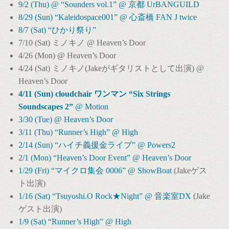
9/2 (Thu) @ “Sounders vol.1” @ 京都 UrBANGUILD
8/29 (Sun) “Kaleidospace001” @ 心斎橋 FAN J twice
8/7 (Sat) “ひかり祭り”
7/10 (Sat) ミノキノ @ Heaven’s Door
4/26 (Mon) @ Heaven’s Door
4/24 (Sat) ミノキノ(Jakeがギタリストとして出演) @
Heaven’s Door
4/11 (Sun) cloudchair ワンマン “Six Strings
Soundscapes 2”
@ Motion
3/30 (Tue) @ Heaven’s Door
3/11 (Thu) “Runner’s High” @ High
2/14 (Sun) “ハイチ義援金ライブ” @ Powers2
2/1 (Mon) “Heaven’s Door Event” @ Heaven’s Door
1/29 (Fri) “マイクロ集会 0006” @ ShowBoat
(Jakeゲス
ト出演)
1/16 (Sat) “Tsuyoshi.O Rock★Night” @ 音楽室DX
(Jake
ゲスト出演)
1/9 (Sat) “Runner’s High” @ High