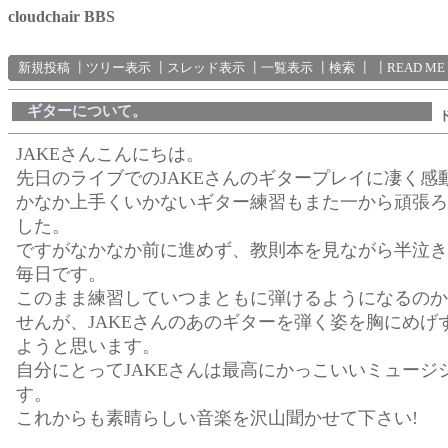
cloudchair BBS
新規投稿
┃
ツリー表示
┃
スレッド表示
┃
一覧表示
┃
検索
┃
┃
READ ME
ギターについて。
JAKEさんこんにちは。
先日のライブでのJAKEさんのギタープレイに凄く感
かなか上手くいかないギター練習もまた一から頑張ろ
した。
ですがなかなか前に進めず、教則本を見ながら半泣き
毎日です。
このまま練習していつまともに弾けるようになるのか
せんが、JAKEさんのあのギターを弾く姿を胸にめげ
ようと思います。
自分にとってJAKEさんは最高にかっこいいミュージ
す。
これからも素晴らしい音楽を沢山聞かせて下さい!