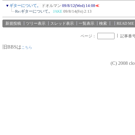
▼
ギターについて。
ドオルマン
09/8/12(Wed) 14:08
≪
Re:ギターについて。
JAKE
09/8/14(Fri) 2:13
新規投稿
┃
ツリー表示
┃
スレッド表示
┃
一覧表示
┃
検索
┃
┃
READ ME
┃
ページ：
記事番
旧BBSは
こちら
(C) 2008 clou