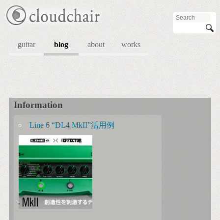
guitar
blog
about
works
Information
Line 6 “DL4 MkII”活用例