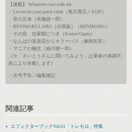
【連載】 Whatever cool with me
・Let me be your patch cable（兎沢貴広／EQD）
・音の正体（布施雄一郎）
・BENIMARULABO［出張版］（BENIMARU）
・その音、自家製につき（Kensei Ogata）
・なんばの楽器店からキラーパス（兼政拓実）
・マニアの極北（細川雄一郎）
（※「さいとうさんに聞いてみよう」は筆者の体調不
良により休載します）
・次号予告／編集後記
関連記事
エフェクターブックVol.61「トレモロ」特集