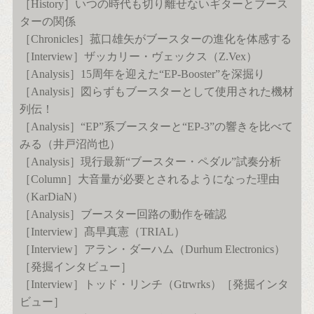
［History］いつの時代も切り離せないギターとブース
ターの関係
［Chronicles］菰口雄矢がブースターの進化を体感する
［Interview］ザッカリー・ヴェックス（Z.Vex）
［Analysis］15周年を迎えた“EP-Booster”を深掘り
［Analysis］図らずもブースターとして使用された機材
列伝！
［Analysis］“EP”系ブースターと“EP-3”の響きを比べて
みる（井戸沼尚也）
［Analysis］現行最新“ブースター・ペダル”試奏分析
［Column］大音量が必要とされるようになった理由
（KarDiaN）
［Analysis］ブースター回路の動作を確認
［Interview］髙早真憲（TRIAL）
［Interview］アラン・ダーハム（Durhum Electronics）
［発掘インタビュー］
［Interview］トッド・リンチ（Gtrwrks）［発掘インタ
ビュー］