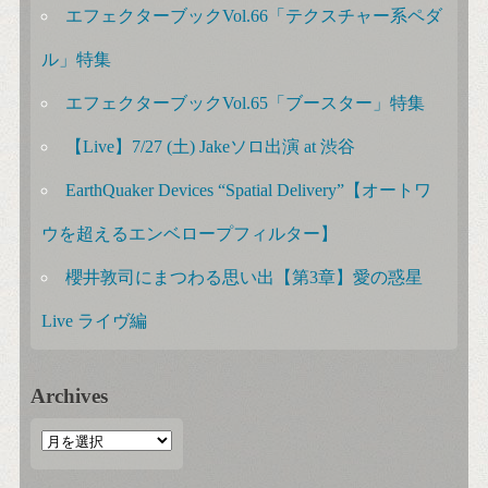
エフェクターブックVol.66「テクスチャー系ペダ
ル」特集
エフェクターブックVol.65「ブースター」特集
【Live】7/27 (土) Jakeソロ出演 at 渋谷
EarthQuaker Devices “Spatial Delivery”【オートワ
ウを超えるエンベロープフィルター】
櫻井敦司にまつわる思い出【第3章】愛の惑星
Live ライヴ編
Archives