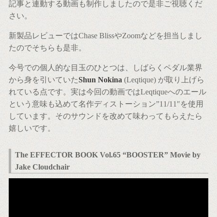
記事と連動する動画も制作しましたので是非ご視聴くだ
さい。
新製品レビューではChase BlissやZoomなどを担当しまし
たのでそちらも是非。
今号での個人的な目玉のひとつは、しばらくペダル業界
から身を引いていた
Shun Nokina
(Leqtique) が取り上げら
れている点です。実は今回の動画ではLeqtiqueへのエール
という意味も込めて名作ディストーション”11/11″を使用
しています。そのサウンドを改めて味わってもらえたら
嬉しいです。
The EFFECTOR BOOK Vol.65 “BOOSTER” Movie by
Jake Cloudchair