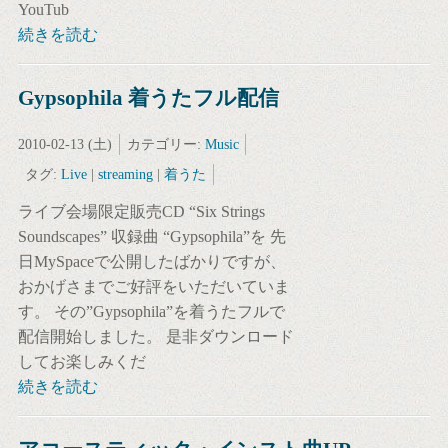
YouTub
続きを読む
Gypsophila 着うたフル配信
2010-02-13 (土)
カテゴリー:
Music
タグ:
Live
|
streaming
|
着うた
ライブ会場限定販売CD “Six Strings
Soundscapes” 収録曲 “Gypsophila”を 先
日MySpaceで公開したばかりですが、
おかげさまでご好評をいただいていま
す。 その”Gypsophila”を着うたフルで
配信開始しました。 是非ダウンロード
してお楽しみくだ
続きを読む