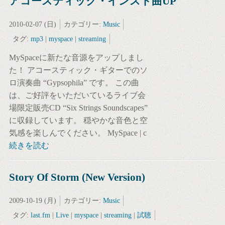
アコースティック・インスト曲UP
2010-02-07 (日)
カテゴリー:
Music
タグ:
mp3
|
myspace
|
streaming
MySpaceに新たな音源をアップしまし
た！ アコースティック・ギターでのソ
ロ演奏曲 “Gypsophila” です。 この曲
は、ご好評をいただいているライブ会
場限定販売CD “Six Strings Soundscapes”
に収録しています。 穏やかな音色と空
気感を楽しんでください。 MySpace | c
続きを読む
Story Of Storm (New Version)
2009-10-19 (月)
カテゴリー:
Music
タグ:
last.fm
|
Live
|
myspace
|
streaming
|
試聴