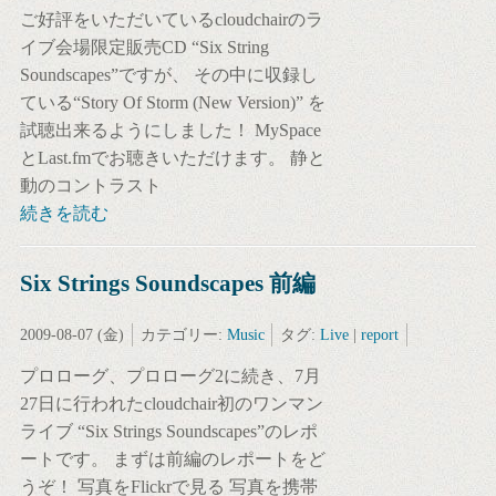
ご好評をいただいているcloudchairのラ
イブ会場限定販売CD “Six String
Soundscapes”ですが、 その中に収録し
ている“Story Of Storm (New Version)” を
試聴出来るようにしました！ MySpace
とLast.fmでお聴きいただけます。 静と
動のコントラスト
続きを読む
Six Strings Soundscapes 前編
2009-08-07 (金)
カテゴリー:
Music
タグ:
Live
|
report
プロローグ、プロローグ2に続き、7月
27日に行われたcloudchair初のワンマン
ライブ “Six Strings Soundscapes”のレポ
ートです。 まずは前編のレポートをど
うぞ！ 写真をFlickrで見る 写真を携帯