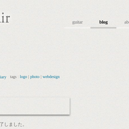
guitar
blog
ab
tags :
logo
|
photo
|
webdesign
iary
了しました。