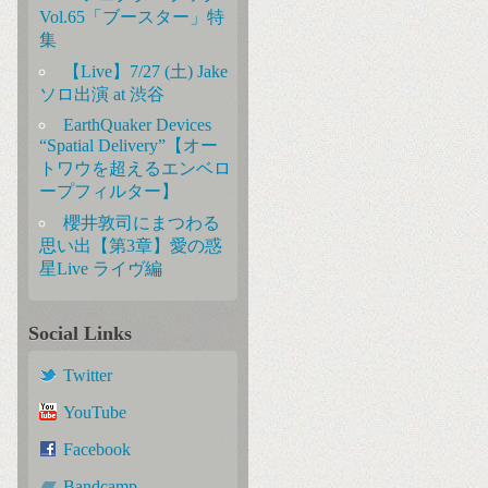
Vol.65「ブースター」特
集
【Live】7/27 (土) Jake
ソロ出演 at 渋谷
EarthQuaker Devices
“Spatial Delivery”【オー
トワウを超えるエンベロ
ープフィルター】
櫻井敦司にまつわる
思い出【第3章】愛の惑
星Live ライヴ編
Social Links
Twitter
YouTube
Facebook
Bandcamp