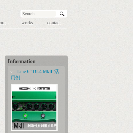
out
works
contact
Information
Line 6 “DL4 MkII”活
用例