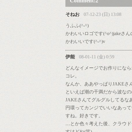
Comment:
2
そねお
07-12-23 (日) 13:08
うふふ(^-^)
かわいいロゴです(^o^)jakeさ
かわいいです(^-^)v
伊能
08-01-11 (金) 0:59
どんなイメージでお作りになら
コレ。
なんか、ああやっぱりJAKE
といえば潮の干満だから波なの
JAKEさんてグルグルしてる
円環ってカンジでいいなあって
すね。好きです。
…とか色々考えた後、クラウド
すけどね(笑)