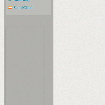
SoundCloud