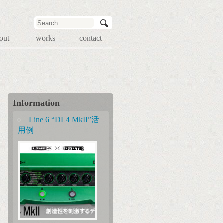
out
works
contact
Information
Line 6 “DL4 MkII”活
用例