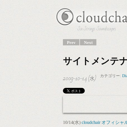
Six Strings Soundscapes
Prev
Next
サイトメンテ
2009-10-14 (水)
カテゴリー:
Di
10/14(水)
cloudchair オフィ