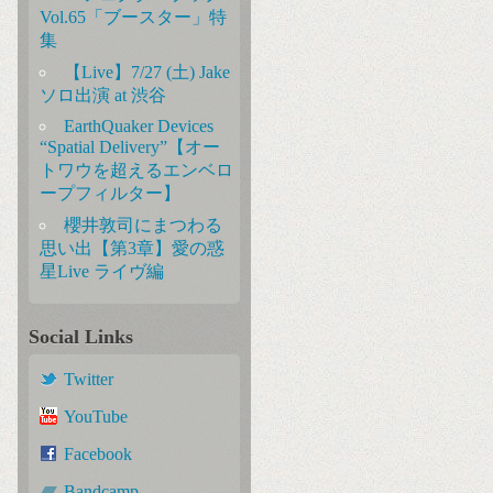
Vol.65「ブースター」特
集
【Live】7/27 (土) Jake
ソロ出演 at 渋谷
EarthQuaker Devices
“Spatial Delivery”【オー
トワウを超えるエンベロ
ープフィルター】
櫻井敦司にまつわる
思い出【第3章】愛の惑
星Live ライヴ編
Social Links
Twitter
YouTube
Facebook
Bandcamp