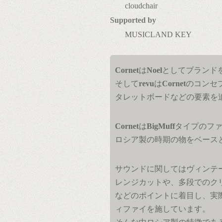
cloudchair
Supported by
MUSICLAND KEY
Cornet
は
Noel
としてブランドを
そして
revu
は
Cornet
のコンセ
タレットボードなどの要素を
Cornet
は
BigMuff
タイプのフ
ロシア製の時期の物をベース
サウンドに関してはヴィンテ
レンジカットや、多段でのク
などのポイントに着目し、実
ィファイを施しています。