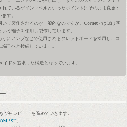
る、ローエンドの強い押し出し、またこのタイプのファミリ
されているゲインレベルといったポイントはそのまま変更す
います。
用いて製作されるのが一般的なのですが、
Cornet
ではほぼ基
という端子を使用し製作しています。
わりにアンプなどで使用されるタレットボードを採用し、コ
に端子へと接続しています。
メイドを追求した構造となっています。
ー
ながらレビューを進めていきます。
STOM SSH
。