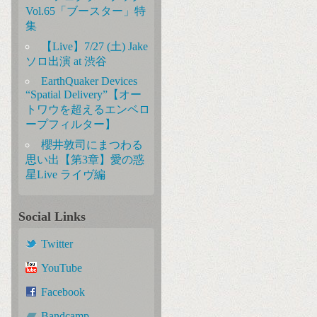
Vol.65「ブースター」特
集
【Live】7/27 (土) Jake
ソロ出演 at 渋谷
EarthQuaker Devices
“Spatial Delivery”【オー
トワウを超えるエンベロ
ープフィルター】
櫻井敦司にまつわる
思い出【第3章】愛の惑
星Live ライヴ編
Social Links
Twitter
YouTube
Facebook
Bandcamp