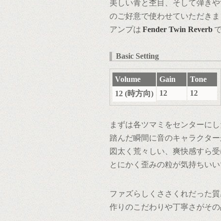
美しい青と杢目、そして弾きや
のご好意で使わせていただきま
アンプは
Fender Twin Reverb
Basic Setting
Volume
Gain
Tone
12
12
12 (時方向)
まずは各ツマミをセンターにし
踏んだ瞬間に音のキャラクター
図太く荒々しい、爽快感すら受
とにかく歪みの粒が気持ちいい
ファズらしくささくれだった質
作りのこだわりや丁寧さがその