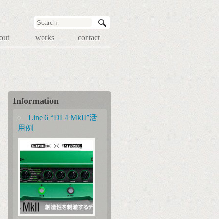
out
works
contact
Information
Line 6 “DL4 MkII”活
用例