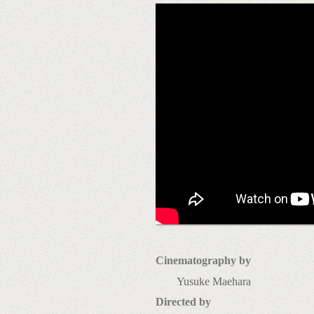
Cinematography by
Yusuke Maehara
Directed by