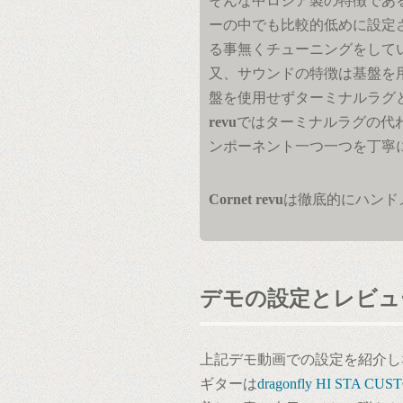
そんな中ロシア製の特徴であ
ーの中でも比較的低めに設定
る事無くチューニングをして
又、サウンドの特徴は基盤を
盤を使用せずターミナルラグ
revu
ではターミナルラグの代
ンポーネント一つ一つを丁寧
Cornet revu
は徹底的にハンド
デモの設定とレビュ
上記デモ動画での設定を紹介し
ギターは
dragonfly HI STA CU