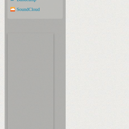
SoundCloud