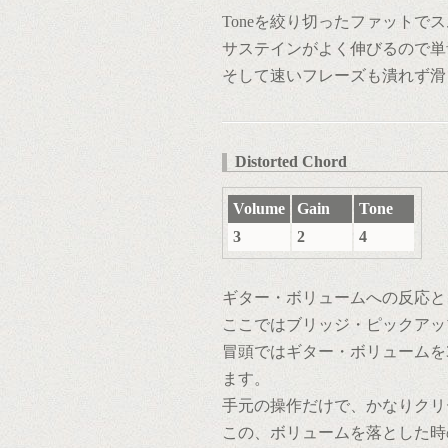
Toneを絞り切ったファットで
サステインがよく伸びるので単
そして速いフレーズも潰れず滑
Distorted Chord
Volume
Gain
Tone
3
2
4
ギター・ボリュームへの反応と
ここではブリッジ・ピックアッ
冒頭ではギター・ボリュームを
ます。
手元の操作だけで、かなりクリ
この、ボリュームを落とした時