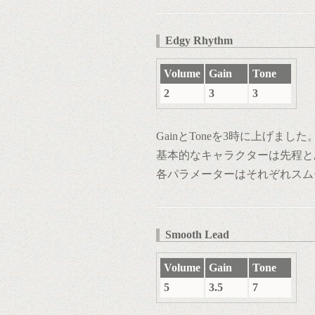
Edgy Rhythm
Volume
Gain
Tone
2
3
3
GainとToneを3時に上げました
基本的なキャラクターは先程と
各パラメーターはそれぞれスム
Smooth Lead
Volume
Gain
Tone
5
3.5
7