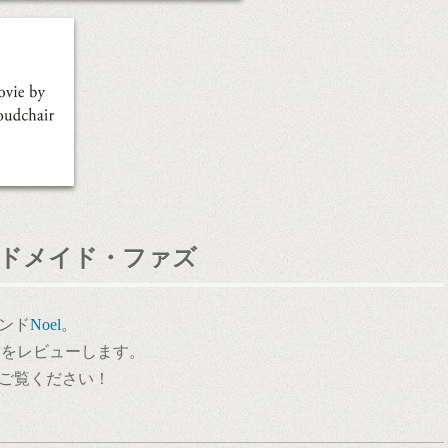
ドメイド・ファズ
ンド
Noel
。
”
をレビューします。
ご覧ください！