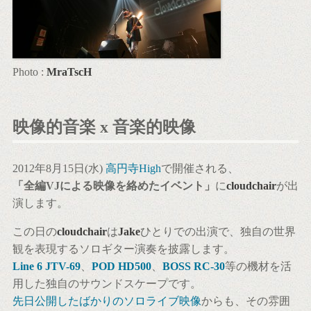
Photo :
MraTscH
映像的音楽 x 音楽的映像
2012年8月15日(水)
高円寺High
で開催される、
「全編VJによる映像を絡めたイベント」
に
cloudchair
が出
演します。
この日の
cloudchair
は
Jake
ひとりでの出演で、独自の世界
観を表現するソロギター演奏を披露します。
Line 6 JTV-69
、
POD HD500
、
BOSS RC-30
等の機材を活
用した独自のサウンドスケープです。
先日公開したばかりのソロライブ映像
からも、その雰囲