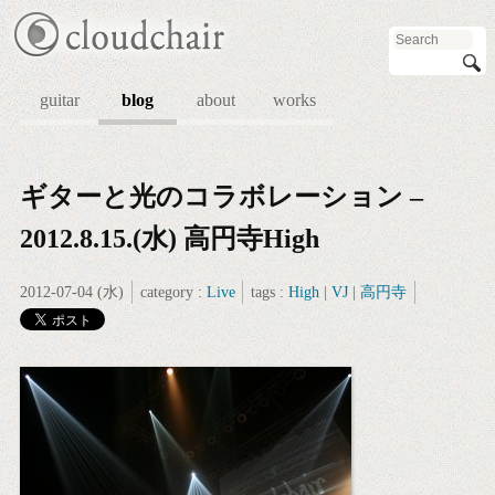
guitar
blog
about
works
ギターと光のコラボレーション –
2012.8.15.(水) 高円寺High
2012-07-04 (水)
category :
Live
tags :
High
|
VJ
|
高円寺