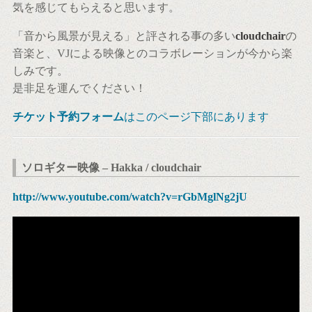
気を感じてもらえると思います。
「音から風景が見える」と評される事の多い
cloudchair
の
音楽と、VJによる映像とのコラボレーションが今から楽
しみです。
是非足を運んでください！
チケット予約フォーム
はこのページ下部にあります
ソロギター映像 – Hakka / cloudchair
http://www.youtube.com/watch?v=rGbMglNg2jU