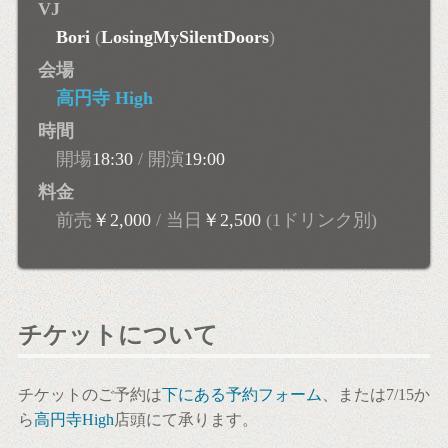
VJ
Bori
(
LosingMySilentDoors
)
会場
高円寺 High
時間
開場
18:30
/ 開演
19:00
料金
前売
￥2,000
/ 当日
￥2,500
(1ドリンク別)
チケットについて
チケットのご予約は
下にある予約フォーム
、または7/15か
ら
高円寺High
店頭にて承ります。