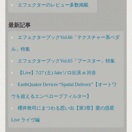
エフェクターのレビュー多数掲載
最新記事
エフェクターブックVol.66「テクスチャー系ペダ
ル」特集
エフェクターブックVol.65「ブースター」特集
【Live】7/27 (土) Jakeソロ出演 at 渋谷
EarthQuaker Devices “Spatial Delivery”【オートワ
ウを超えるエンベロープフィルター】
櫻井敦司にまつわる思い出【第3章】愛の惑星
Live ライヴ編