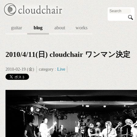
guitar
blog
about
works
2010/4/11(日) cloudchair ワンマン決定
2010-02-19 (金)
category :
Live