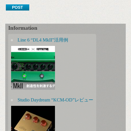
Information
Line 6 “DL4 MkII”活用例
Studio Daydream “KCM-OD”レビュー