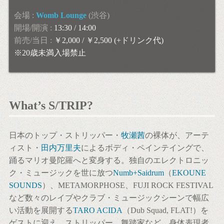
会場 :
Womb Lounge
(渋谷)
開場/開演 :
13:30 / 14:00
前売/当日 :
￥2,000 / ￥2,500 (+ドリンク代)
※20歳未満入場禁止
What’s
S/TRIP
?
日本のトップ・ストリッパー・
牧瀬茜
の裸体が、アーテ
ィスト・
田内万里夫
によるボディ・ペインテイングで、
踊るマリオ曼陀羅へと変身する。独自のエレクトロニッ
ク・ミュージックを世に放つ
Numb+Saidrum
（
EKOUNE
SOUNDS
）、METAMORPHOSE、FUJI ROCK FESTIVAL
など数々のレイブやクラブ・ミュージックシーンで幅広
い活動を展開する
TARO ACIDA
（Dub Squad, FLAT!）を
ゲストに迎え、ストリッパー、舞踏家など、身体表現者