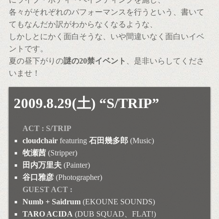
各々がそれぞれのパフォーマンスを行うという、書いて
てもなんだか訳がわからなくなるような、
しかしとにかく面白そうな、いや間違いなく面白いイベ
ントです。
夏の昼下がりの
謎の20禁イベント
、是非いらしてくださ
いませ！
2009.8.29(土) “S/TRIP”
ACT : S/TRIP
cloudchair
featuring
石田幾多郎
(Music)
牧瀬茜
(Stripper)
田内万里夫
(Painter)
谷口雅彦
(Photographer)
GUEST ACT :
Numb + Saidrum
(EKOUNE SOUNDS)
TARO ACIDA
(DUB SQUAD、FLAT!)