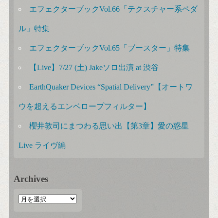
エフェクターブックVol.66「テクスチャー系ペダ
ル」特集
エフェクターブックVol.65「ブースター」特集
【Live】7/27 (土) Jakeソロ出演 at 渋谷
EarthQuaker Devices “Spatial Delivery”【オートワ
ウを超えるエンベロープフィルター】
櫻井敦司にまつわる思い出【第3章】愛の惑星
Live ライヴ編
Archives