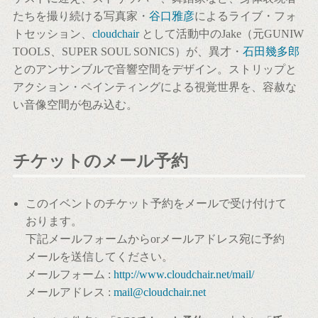
たちを撮り続ける写真家・
谷口雅彦
によるライブ・フォ
トセッション、
cloudchair
として活動中のJake（元GUNIW
TOOLS、SUPER SOUL SONICS）が、異才・
石田幾多郎
とのアンサンブルで音響空間をデザイン。ストリップと
アクション・ペインティングによる視覚世界を、容赦な
い音像空間が包み込む。
チケットのメール予約
このイベントのチケット予約をメールで受け付けて
おります。
下記メールフォームからorメールアドレス宛に予約
メールを送信してください。
メールフォーム :
http://www.cloudchair.net/mail/
メールアドレス :
mail@cloudchair.net