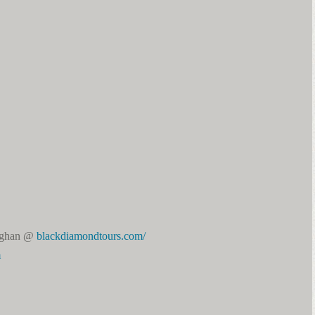
aghan @
blackdiamondtours.com/
m