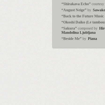
“Shirakava Echo”
courtesy
“August Neige”
by
Sawak
“Back to the Future Music
“Okoshi Daiko (Le tambour
“Sakura”
composed by
Hir
Mandolina Ljubljana
“Beside Me”
by
Piana