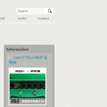
out
works
contact
Information
Line 6 “DL4 MkII”活
用例