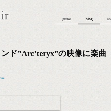
guitar
blog
ab
ド”Arc’teryx”の映像に楽曲
vie