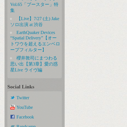
Vol.65「ブースター」特
集
【Live】7/27 (土) Jake
ソロ出演 at 渋谷
EarthQuaker Devices
“Spatial Delivery”【オー
トワウを超えるエンベロ
ープフィルター】
櫻井敦司にまつわる
思い出【第3章】愛の惑
星Live ライヴ編
Social Links
Twitter
YouTube
Facebook
Bandcamp