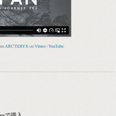
rom
ARC'TERYX
on
Vimeo
/
YouTube
.
Tunesで購入