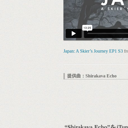
Japan: A Skier’s Journey EP1 S3
f
提供曲：Shirakava Echo
“Shirakava Echo”をi