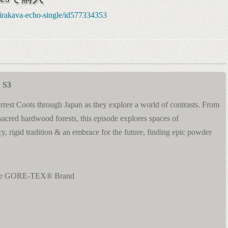
shirakava-echo-single/id577334353
1 S3
rest Coots through Japan as they explore a world of contrasts. From
sacred hardwood forests, this episode explores spaces of
, rigid tradition & an embrace for the future, finding epic powder
e GORE-TEX® Brand