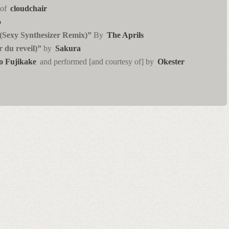
 of
cloudchair
o
 (Sexy Synthesizer Remix)”
By
The Aprils
 du reveil)”
by
Sakura
o Fujikake
and performed [and courtesy of] by
Okester