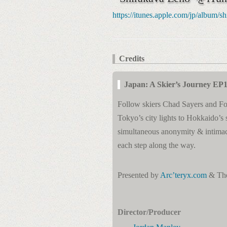
https://itunes.apple.com/jp/album/
Credits
Japan: A Skier’s Journey EP
Follow skiers Chad Sayers and For
Tokyo’s city lights to Hokkaido’s 
simultaneous anonymity & intimacy
each step along the way.
Presented by
Arc’teryx.com
& Th
Director/Producer