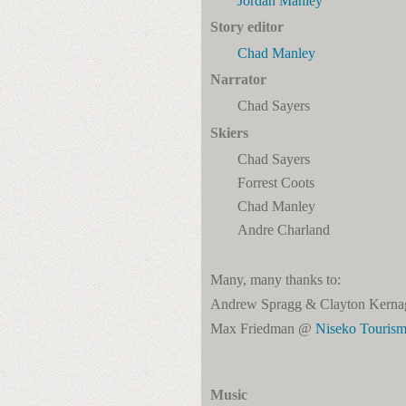
Jordan Manley
Story editor
Chad Manley
Narrator
Chad Sayers
Skiers
Chad Sayers
Forrest Coots
Chad Manley
Andre Charland
Many, many thanks to:
Andrew Spragg & Clayton Kern
Max Friedman @
Niseko Touris
Music