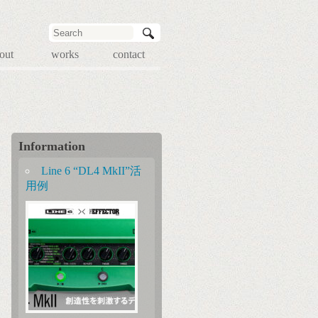
out
works
contact
Information
Line 6 “DL4 MkII”活
用例