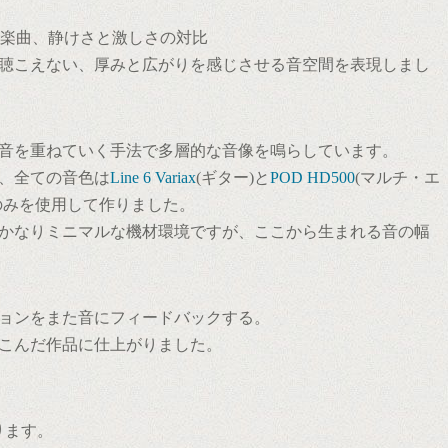
像的な楽曲、静けさと激しさの対比
聴こえない、厚みと広がりを感じさせる音空間を表現しまし
音を重ねていく手法で多層的な音像を鳴らしています。
、全ての音色は
Line 6
Variax
(ギター)と
POD HD500
(マルチ・エ
のみを使用して作りました。
かなりミニマルな機材環境ですが、ここから生まれる音の幅
ョンをまた音にフィードバックする。
こんだ作品に仕上がりました。
ります。