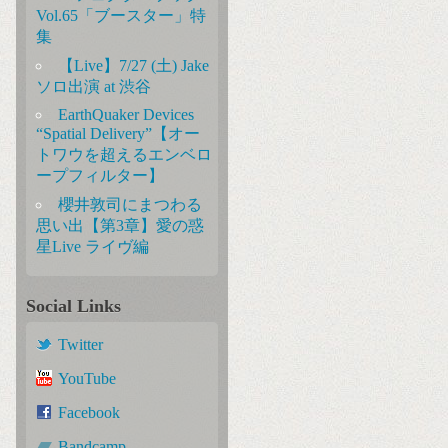
Vol.65「ブースター」特
集
【Live】7/27 (土) Jake
ソロ出演 at 渋谷
EarthQuaker Devices
“Spatial Delivery”【オー
トワウを超えるエンベロ
ープフィルター】
櫻井敦司にまつわる
思い出【第3章】愛の惑
星Live ライヴ編
Social Links
Twitter
YouTube
Facebook
Bandcamp