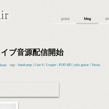
guitar
blog
ab
ライブ音源配信開始
tags :
bandcamp
|
Line 6
|
Looper
|
POD HD
|
solo guitar
|
Variax
lease