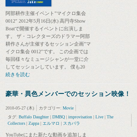
阿部耕作主催イベント”マイクロ集会
0012″ 2012年5月16日(水) 高円寺Show
Boatで開催するイベントに出演しま
す。 ザ・コレクターズのドラマー阿部
耕作さんが主催するセッション企画”マ
イクロ集会 0012″です。 この企画では
毎回様々なミュージシャンが一堂に介
してセッションしています。 僕も20
続きを読む
豪華・異色メンバーでのセッション映像！
2010-05-27 (木)
カテゴリー:
Movie
タグ:
Buffalo Daughter
|
DMBQ
|
improvisation
|
Live
|
The
Collectors
|
Zappa
|
エルマロ
|
スカパラ
YouTubeにまた新たな動画を追加しま