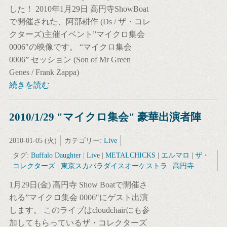
した！ 2010年1月29日 高円寺ShowBoat
で開催された、阿部耕作 (Ds / ザ・コレ
クターズ)主催イベント”マイクロ集会
0006″の映像です。 “マイクロ集会
0006” セッション (Son of Mr Green
Genes / Frank Zappa)
続きを読む
2010/1/29 "マイクロ集会" 豪華出演者陣
2010-01-05 (火)
カテゴリー:
Live
タグ:
Buffalo Daughter
|
Live
|
METALCHICKS
|
エルマロ
|
ザ・
コレクターズ
|
東京スカパラダイスオーケストラ
|
高円寺
1月29日(金) 高円寺 Show Boatで開催さ
れる”マイクロ集会 0006″にゲスト出演
します。 このライブはcloudchairにも参
加してもらっているザ・コレクターズ