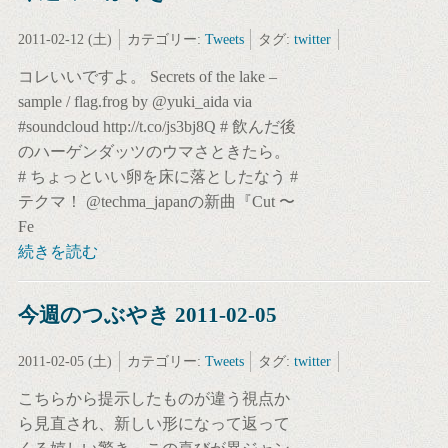
2011-02-12 (土)
カテゴリー:
Tweets
タグ:
twitter
コレいいですよ。 Secrets of the lake –
sample / flag.frog by @yuki_aida via
#soundcloud http://t.co/js3bj8Q # 飲んだ後
のハーゲンダッツのウマさときたら。
# ちょっといい卵を床に落としたなう #
テクマ！ @techma_japanの新曲『Cut 〜
Fe
続きを読む
今週のつぶやき 2011-02-05
2011-02-05 (土)
カテゴリー:
Tweets
タグ:
twitter
こちらから提示したものが違う視点か
ら見直され、新しい形になって返って