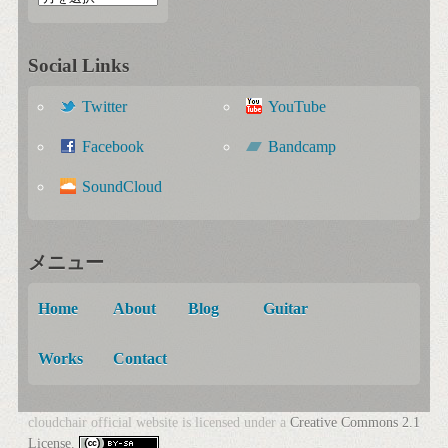
Social Links
Twitter
YouTube
Facebook
Bandcamp
SoundCloud
メニュー
Home
About
Blog
Guitar
Works
Contact
cloudchair official website is licensed under a
Creative Commons 2.1
License.