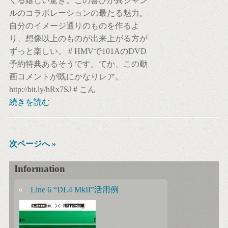
くる嬉しい驚き。この喜びが異ジャン
ルのコラボレーションの最たる魅力。
自分のイメージ通りのものを作るよ
り、想像以上のものが出来上がる方が
ずっと楽しい。 # HMVで101AのDVD
予約特典あるそうです。てか、この動
画コメントが既にかなりレア。
http://bit.ly/hRx7SJ # こん
続きを読む
次ページへ »
Information
Line 6 “DL4 MkII”活用例