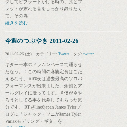
グしてビブラートかける時の、弦とフ
レットが擦れる音をしっかり録りたく
て、その為
続きを読む
今週のつぶやき 2011-02-26
2011-02-26 (土)
カテゴリー:
Tweets
タグ:
twitter
ギター一本のドラムンベースで踊らせ
たなう。 # この時間の麻婆定食はこた
えるなう。 # 昨夜は過去最高のソロパ
フォーマンスが出来ました。余韻とア
ールグレイに浸ってます。 # 僕が今や
ろうとしてる事を代弁してもらった気
分です。 RT @line6japan James Tylerブ
ログに「ジャック・ソニがJames Tyler
Variaxモデリング・ギターを