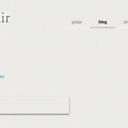
guitar
blog
ab
ary