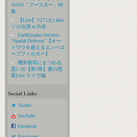
Vol.65「ブースター」特
集
【Live】7/27 (土) Jake
ソロ出演 at 渋谷
EarthQuaker Devices
“Spatial Delivery”【オー
トワウを超えるエンベロ
ープフィルター】
櫻井敦司にまつわる
思い出【第3章】愛の惑
星Live ライヴ編
Social Links
Twitter
YouTube
Facebook
Bandcamp