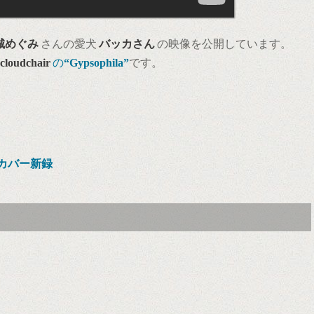
城めぐみ
さんの愛犬
バッカさん
の映像を公開しています。
cloudchair
の
“Gypsophila”
です。
カバー新録