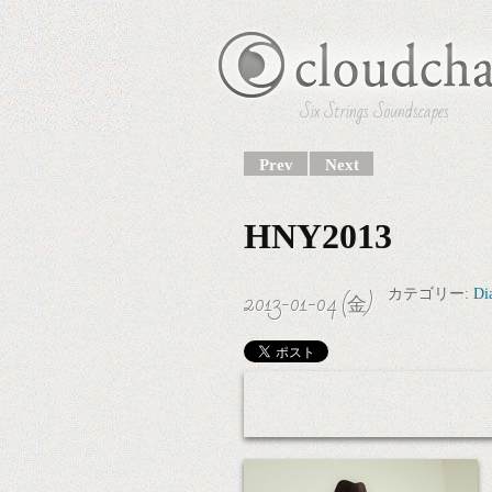
Six Strings Soundscapes
Prev
Next
HNY2013
2013-01-04 (金)
カテゴリー:
Di