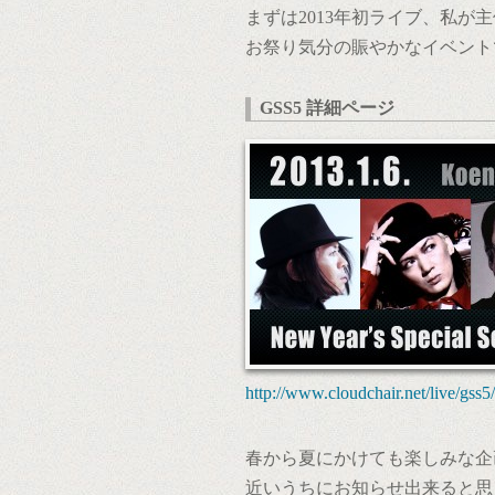
まずは2013年初ライブ、私が
お祭り気分の賑やかなイベント
GSS5 詳細ページ
http://www.cloudchair.net/live/gss5/
春から夏にかけても楽しみな企
近いうちにお知らせ出来ると思