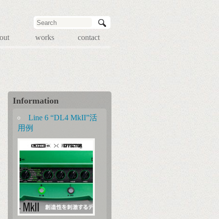
out
works
contact
Information
Line 6 “DL4 MkII”活
用例