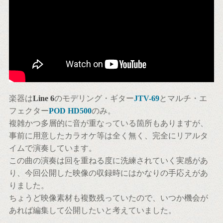
楽器は
Line 6
のモデリング・ギター
JTV-69
とマルチ・エ
フェクター
POD HD500
のみ。
複雑かつ多層的に音が重なっている箇所もありますが、
事前に用意したカラオケ等は全く無く、完全にリアルタ
イムで演奏しています。
この曲の演奏は回を重ねる度に洗練されていく実感があ
り、今回公開した映像の収録時にはかなりの手応えがあ
りました。
ちょうど映像素材も複数残っていたので、いつか機会が
あれば編集して公開したいと考えていました。