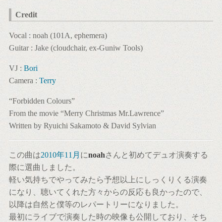
Credit
Vocal : noah (101A, ephemera)
Guitar : Jake (cloudchair, ex-Guniw Tools)
VJ :
Bori
Camera :
Terry
“Forbidden Colours”
From the movie “Merry Christmas Mr.Lawrence”
Written by Ryuichi Sakamoto & David Sylvian
この曲は
2010年11月
に
noah
さんと初めてデュオ演奏する
際に選曲しました。
軽い気持ちでやってみたら予想以上にしっくりくる演奏
になり、聴いてくれた方々からの反応も良かったので、
以降は自然と僕等のレパートリーになりました。
最初にライブで演奏した時の映像も公開しており、そち