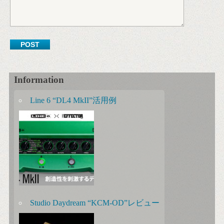
Information
Line 6 “DL4 MkII”活用例
Studio Daydream “KCM-OD”レビュー