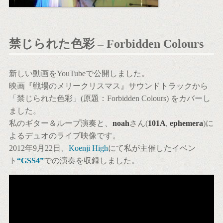
禁じられた色彩 – Forbidden Colours
新しい動画をYouTubeで公開しました。
映画『戦場のメリークリスマス』サウンドトラックから
「禁じられた色彩」(原題：Forbidden Colours) をカバーし
ました。
私のギター＆ループ演奏と、
noah
さん(
101A
,
ephemera
)に
よるデュオのライブ映像です。
2012年9月22日、
Koenji High
にて私が主催したイベン
ト
“GSS4”
での演奏を収録しました。