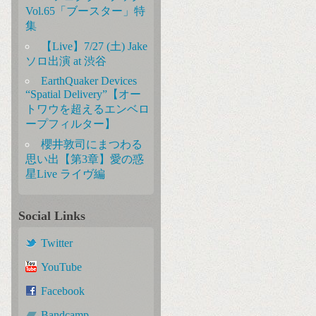
Vol.65「ブースター」特
集
【Live】7/27 (土) Jake
ソロ出演 at 渋谷
EarthQuaker Devices
“Spatial Delivery”【オー
トワウを超えるエンベロ
ープフィルター】
櫻井敦司にまつわる
思い出【第3章】愛の惑
星Live ライヴ編
Social Links
Twitter
YouTube
Facebook
Bandcamp