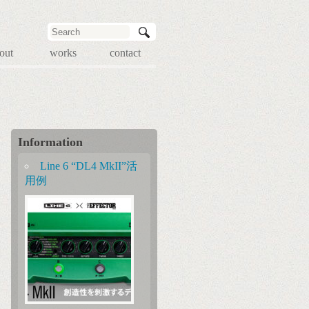
out
works
contact
Information
Line 6 “DL4 MkII”活
用例