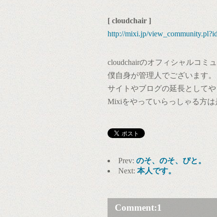
[ cloudchair ]
http://mixi.jp/view_community.pl?
cloudchairのオフィシャルコ
僕自身が管理人でございます。
サイトやブログの延長としてや
Mixiをやっていらっしゃる方
Prev:
のそ、のそ、ぴと。
Next:
本人です。
Comment:
1