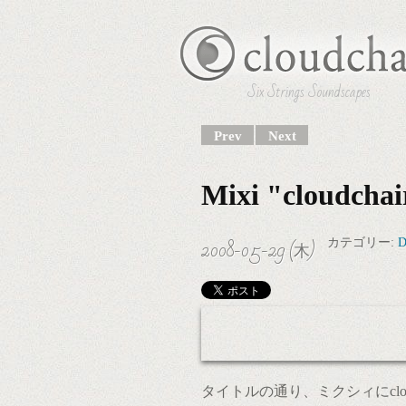
Six Strings Soundscapes
Prev
Next
Mixi "cloudc
2008-05-29 (木)
カテゴリー:
D
タイトルの通り、ミクシィにclo