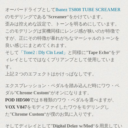
オーバードライブとして
Ibanez TS808 TUBE SCREAMER
のモデリングである”
Screamer
“をかけています。
歪みは控えめな設定で、トーンを明るめにしています。
このモデリングは実機同様にレンジ感が狭いのが特徴で
すが、正にその特徴が暴れがちなマーシャルのトーンを
良い感じにまとめてくれます。
そして
「Tone2 : Dly Cln Lead」
と同様に”
Tape Echo
“をデ
ィレイとしてではなくプリアンプとして使用していま
す。
上記２つのエフェクトはかけっぱなしです。
エクスプレッション・ペダルを踏み込んだ時にワウ・ペ
ダル”
Chrome Custom
“がオンになります。
POD HD500
では８種類のワウ・ペダルを選べますが、
VOX V847
をモディファイしたワウをモデリングし
た”
Chrome Custom
“が僕のお気に入りです。
そしてディレイとして”
Digital Delay w/Mod
“を用意してい