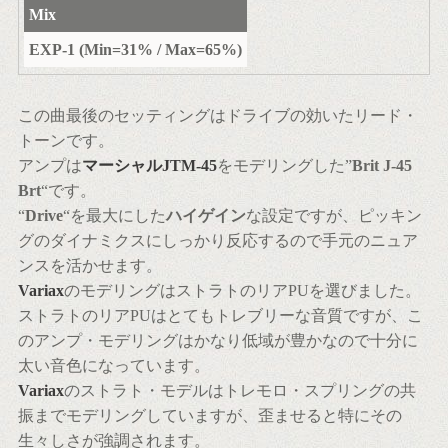
Mix
EXP-1 (Min=31% / Max=65%)
この曲最後のセッティングはドライブの効いたリード・
トーンです。
アンプは
マーシャルJTM-45
をモデリングした”
Brit J-45
Brt
“です。
“
Drive
“を最大にした
ハイゲイン
な設定ですが、ピッキン
グのダイナミクスにしっかり反応するので手元のニュア
ンスを活かせます。
Variax
のモデリングはストラトのリアPUを選びました。
ストラトのリアPUはとてもトレブリーな音質ですが、こ
のアンプ・モデリングはかなり低域が豊かなので十分に
太い音色になっています。
Variax
のストラト・モデルはトレモロ・スプリングの共
振までモデリングしていますが、歪ませると特にその
生々しさが強調されます。