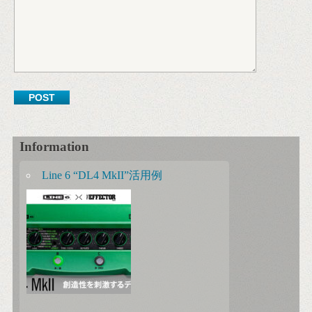
Information
Line 6 “DL4 MkII”活用例