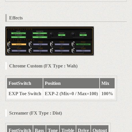
Effects
Chrome Custom (FX Type : Wah)
FootSwitch
Position
Mix
EXP Toe Switch
EXP-2 (Mix=0 / Max=100)
100%
Screamer (FX Type : Dist)
FootSwitch
Bass
Tone
Treble
Drive
Output