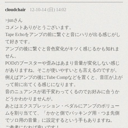
cloudchair
12-10-14 (日) 14:02
>junさん
コメントありがとうございます。
Tape Echoをアンプの前に繋ぐと音にハリが出る感じがし
て好きです。
アンプの後に繋ぐと音色変化がキツく感じるかも知れま
せん。
PODのブースターや歪みはあまり音量が変化しない感じ
がありますね。そこが使いやすいとも言えるのですが。
例えばアンプの後にTube Compなどを置くと、音圧が上が
って前に出てくる感じになります。
音のニュアンスが若干変わってくるのでお好みに合うか
どうかわかりませんが。
あとはエクスプレッション・ペダルにアンプのボリュー
ムを割り当てて、「かかと側でバッキング用・つま先側
でソロ用の音量」に設定するという手もありますね。
ご参考になれば幸いです！