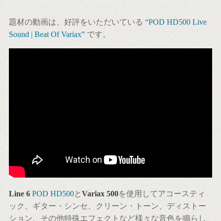
題材の動画は、好評をいただいている
“POD HD500 Live
Sound | Beat Of Variax”
です。
Line 6
POD HD500
と
Variax 500
を使用してアコースティ
ック、ギター・シンセ、クリーン・トーン、ディストー
ション、その他特殊エフェクトなど様々な音色を鳴らし