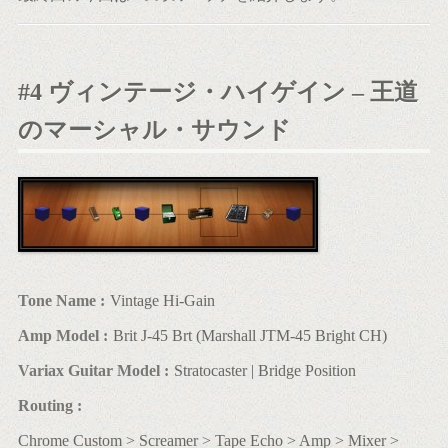
#4 ヴィンテージ・ハイゲイン – 王道
のマーシャル・サウンド
Tone Name :
Vintage Hi-Gain
Amp Model :
Brit J-45 Brt (Marshall JTM-45 Bright CH)
Variax Guitar Model :
Stratocaster | Bridge Position
Routing :
Chrome Custom > Screamer > Tape Echo > Amp > Mixer >