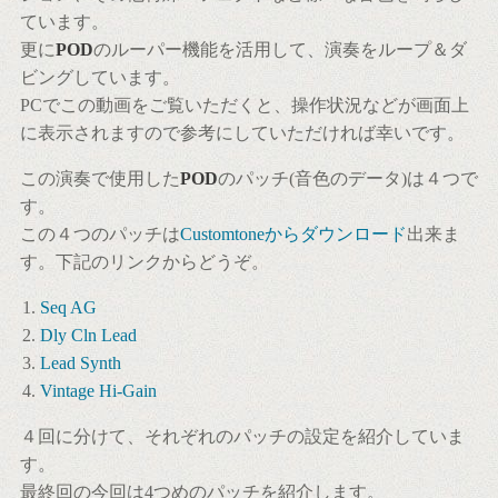
ています。
更に
POD
のルーパー機能を活用して、演奏をループ＆ダ
ビングしています。
PCでこの動画をご覧いただくと、操作状況などが画面上
に表示されますので参考にしていただければ幸いです。
この演奏で使用した
POD
のパッチ(音色のデータ)は４つで
す。
この４つのパッチは
Customtoneからダウンロード
出来ま
す。下記のリンクからどうぞ。
Seq AG
Dly Cln Lead
Lead Synth
Vintage Hi-Gain
４回に分けて、それぞれのパッチの設定を紹介していま
す。
最終回の今回は4つめのパッチを紹介します。