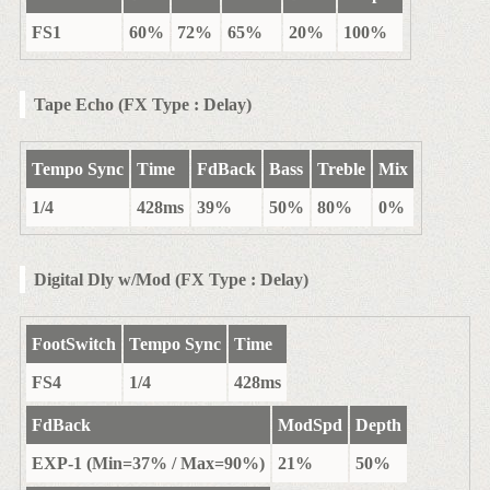
FS1
60%
72%
65%
20%
100%
Tape Echo (FX Type : Delay)
Tempo Sync
Time
FdBack
Bass
Treble
Mix
1/4
428ms
39%
50%
80%
0%
Digital Dly w/Mod (FX Type : Delay)
FootSwitch
Tempo Sync
Time
FS4
1/4
428ms
FdBack
ModSpd
Depth
EXP-1 (Min=37% / Max=90%)
21%
50%