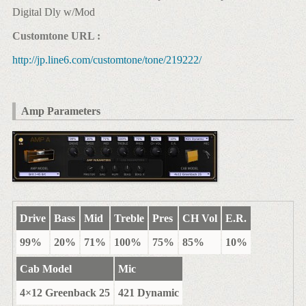
Digital Dly w/Mod
Customtone URL :
http://jp.line6.com/customtone/tone/219222/
Amp Parameters
Drive
Bass
Mid
Treble
Pres
CH Vol
E.R.
99%
20%
71%
100%
75%
85%
10%
Cab Model
Mic
4×12 Greenback 25
421 Dynamic