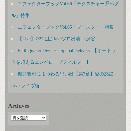
エフェクターブックVol.66「テクスチャー系ペダ
ル」特集
エフェクターブックVol.65「ブースター」特集
【Live】7/27 (土) Jakeソロ出演 at 渋谷
EarthQuaker Devices “Spatial Delivery”【オートワ
ウを超えるエンベロープフィルター】
櫻井敦司にまつわる思い出【第3章】愛の惑星
Live ライヴ編
Archives