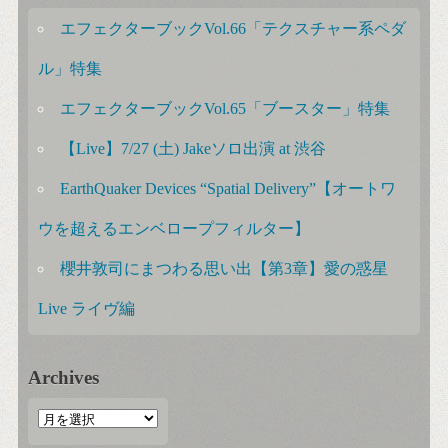
エフェクターブックVol.66「テクスチャー系ペダ
ル」特集
エフェクターブックVol.65「ブースター」特集
【Live】7/27 (土) Jakeソロ出演 at 渋谷
EarthQuaker Devices “Spatial Delivery”【オートワ
ウを超えるエンベロープフィルター】
櫻井敦司にまつわる思い出【第3章】愛の惑星
Live ライヴ編
Archives