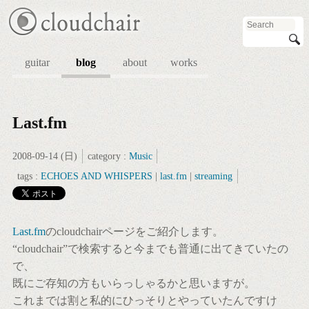
guitar
blog
about
works
Last.fm
2008-09-14 (日)
category :
Music
tags :
ECHOES AND WHISPERS
|
last.fm
|
streaming
Last.fm
のcloudchairページをご紹介します。
“cloudchair”で検索すると今までも普通に出てきていたの
で、
既にご存知の方もいらっしゃるかと思いますが。
これまでは割と私的にひっそりとやっていたんですけ