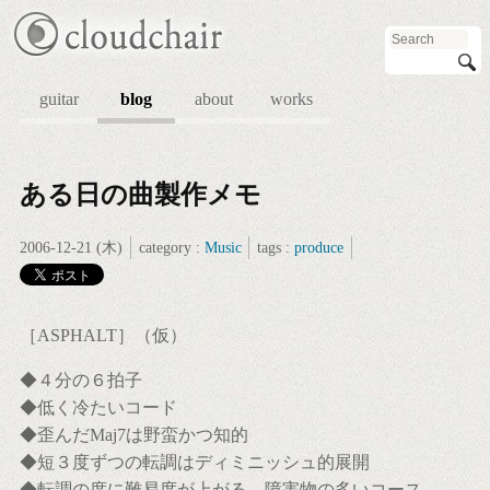
guitar
blog
about
works
ある日の曲製作メモ
2006-12-21 (木)
category :
Music
tags :
produce
［ASPHALT］（仮）
◆４分の６拍子
◆低く冷たいコード
◆歪んだMaj7は野蛮かつ知的
◆短３度ずつの転調はディミニッシュ的展開
◆転調の度に難易度が上がる 障害物の多いコース