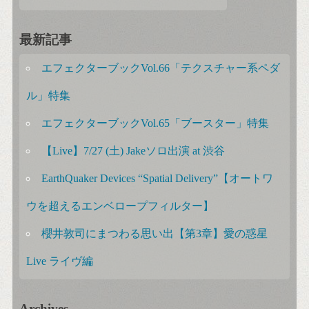
最新記事
エフェクターブックVol.66「テクスチャー系ペダ
ル」特集
エフェクターブックVol.65「ブースター」特集
【Live】7/27 (土) Jakeソロ出演 at 渋谷
EarthQuaker Devices “Spatial Delivery”【オートワ
ウを超えるエンベロープフィルター】
櫻井敦司にまつわる思い出【第3章】愛の惑星
Live ライヴ編
Archives