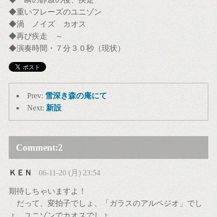
◆重いフレーズのユニゾン
◆渦 ノイズ カオス
◆再び疾走 ～
◆演奏時間・７分３０秒（現状）
Prev:
雪深き森の庵にて
Next:
新設
Comment:
2
ＫＥＮ
06-11-20 (月) 23:54
期待しちゃいますよ！
だって、変拍子でしょ、「ガラスのアルペジオ」でし
ょ、ユニゾンでカオスでしょ。