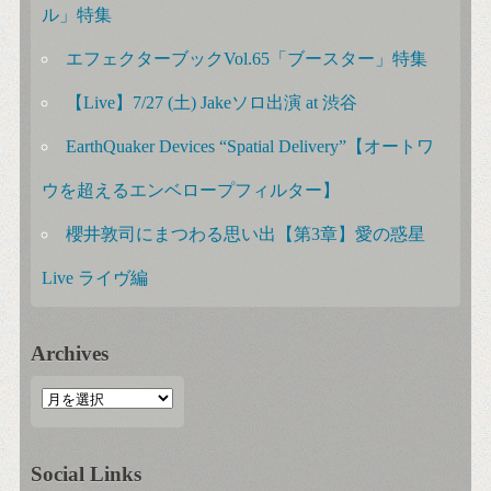
ル」特集
エフェクターブックVol.65「ブースター」特集
【Live】7/27 (土) Jakeソロ出演 at 渋谷
EarthQuaker Devices “Spatial Delivery”【オートワ
ウを超えるエンベロープフィルター】
櫻井敦司にまつわる思い出【第3章】愛の惑星
Live ライヴ編
Archives
Social Links