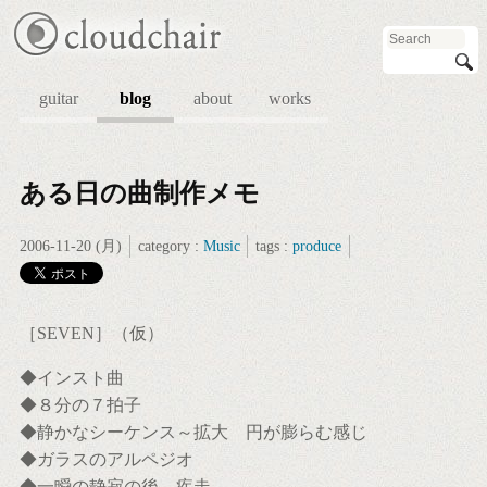
guitar
blog
about
works
ある日の曲制作メモ
2006-11-20 (月)
category :
Music
tags :
produce
［SEVEN］（仮）
◆インスト曲
◆８分の７拍子
◆静かなシーケンス～拡大 円が膨らむ感じ
◆ガラスのアルペジオ
◆一瞬の静寂の後、疾走