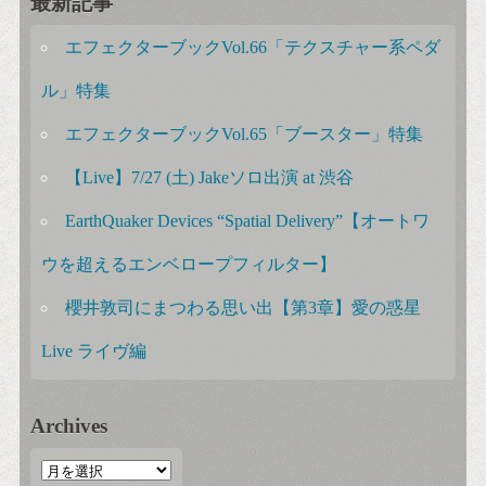
最新記事
エフェクターブックVol.66「テクスチャー系ペダ
ル」特集
エフェクターブックVol.65「ブースター」特集
【Live】7/27 (土) Jakeソロ出演 at 渋谷
EarthQuaker Devices “Spatial Delivery”【オートワ
ウを超えるエンベロープフィルター】
櫻井敦司にまつわる思い出【第3章】愛の惑星
Live ライヴ編
Archives