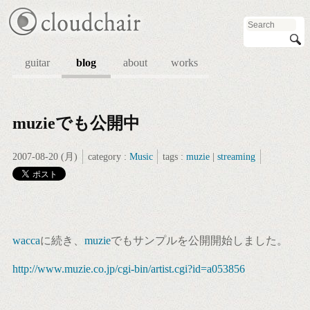
guitar
blog
about
works
muzieでも公開中
2007-08-20 (月)
category :
Music
tags :
muzie
|
streaming
wacca
に続き、
muzie
でもサンプルを公開開始しました。
http://www.muzie.co.jp/cgi-bin/artist.cgi?id=a053856