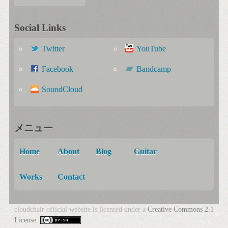
Social Links
Twitter
YouTube
Facebook
Bandcamp
SoundCloud
メニュー
Home
About
Blog
Guitar
Works
Contact
cloudchair official website is licensed under a
Creative Commons 2.1
License.