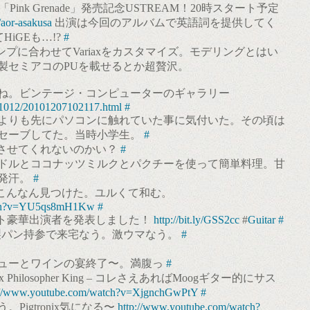
ink Grenade」発売記念USTREAM！20時スタート予定
/aor-asakusa
出演は今回のアルバムで英語詞を提供してく
HiGEも…!?
#
ンプに合わせてVariaxをカスタマイズ。モデリングとはい
年製セミアコのPUを載せるとか超贅沢。
ね。ビンテージ・コンピューターのギャラリー
/201012/20101207102117.html
#
よりも先にパソコンに触れていた事に気付いた。その頃は
セーブしてた。当時小学生。
#
ログさせてくれないのかい？
#
ドルとココナッツミルクとパクチーを使って簡単料理。甘
発汗。
#
らこんなん見つけた。ユルくて和む。
atch?v=YU5qs8mH1Kw
#
ベント豪華出演者を発表しました！
http://bit.ly/GSS2cc
#
Guitar
#
んが自家製パン持参で来宅なう。激ウマなう。
#
ューとワインの宴終了〜。満腹っ
#
 Philosopher King – コレさえあればMoogギター的にサス
://www.youtube.com/watch?v=XjgnchGwPtY
#
Pigtronix気になる〜
http://www.youtube.com/watch?