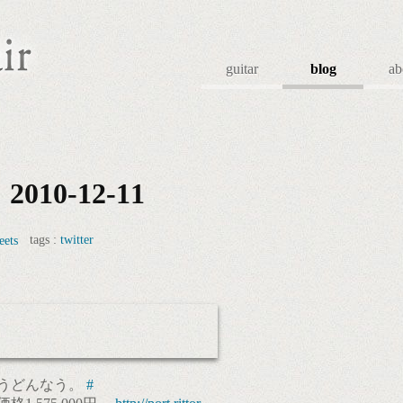
guitar
blog
ab
10-12-11
tags :
twitter
eets
うどんなう。
#