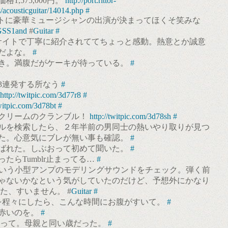
1,575,000円。
http://port.rittor-
s/acousticguitar/14014.php
#
ベントに豪華ミュージシャンの出演が決まってほくそ笑みな
y/GSS1and
#
Guitar
#
サイトで丁寧に紹介されててちょっと感動。熱意とか誠意
だよな。
#
き。満腹だがケーキが待っている。
#
3連発する所なう
#
http://twitpic.com/3d77r8
#
twitpic.com/3d78bt
#
クリームのクランブル！
http://twitpic.com/3d78sh
#
ルを検索したら、２年半前の男同士の熱いやり取りが見つ
た。心意気にブレが無い事も確認。
#
ばれた。しぶおって初めて聞いた。
#
たらTumblr止まってる…
#
ibsonという小型アンプのモデリングサウンドをチェック。弾く前
ゃないかなという気がしていたのだけど、予想外にかなり
た、すいません。 #
Guitar
#
を程々にしたら、こんな時間にお腹がすいて。
#
赤いのを。
#
生日だって。母親と同い歳だった。
#