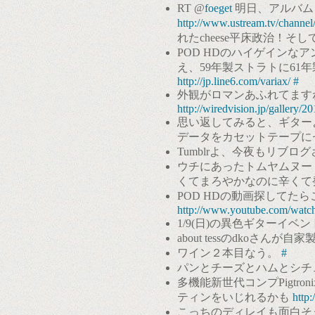
RT @
foeget
明日、アルバム「P
http://www.ustream.tv/channel
れたcheese平床政治！そして
POD HDのハイゲインなア
え、59年製ストラトに61
http://jp.line6.com/variax/
#
外観がロマンあふれてます
http://wiredvision.jp/gallery
思い返してみると、ギター
データをカセットテープに
Tumblrよ、今夜もリブ
ウチにあったトムヤムヌー
くてまろやかなのに辛くて
POD HDの動画探してた
http://www.youtube.com/w
1/9(日)の異色ギターイ
about tessのdkoさ
ワイン２本目なう。
#
パンとチーズとハムとシチ
多機能新世代コンプPigtronix
ティンをいじれるかも
http
こっちのディレイも面白そう。