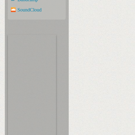
SoundCloud