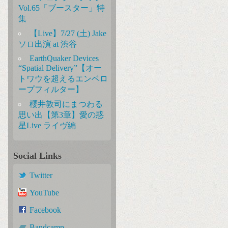
Vol.65「ブースター」特
集
【Live】7/27 (土) Jake
ソロ出演 at 渋谷
EarthQuaker Devices
“Spatial Delivery”【オー
トワウを超えるエンベロ
ープフィルター】
櫻井敦司にまつわる
思い出【第3章】愛の惑
星Live ライヴ編
Social Links
Twitter
YouTube
Facebook
Bandcamp