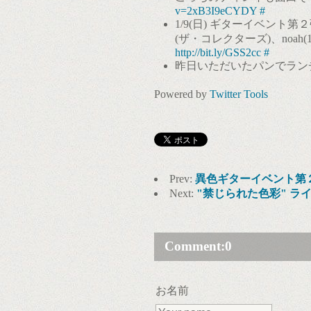
v=2xB3I9eCYDY
#
1/9(日) ギターイベント第２
(ザ・コレクターズ)、noah(101A
http://bit.ly/GSS2cc
#
昨日いただいたパンでラン
Powered by
Twitter Tools
Prev:
異色ギターイベント第
Next:
"禁じられた色彩" ラ
Comment:
0
お名前