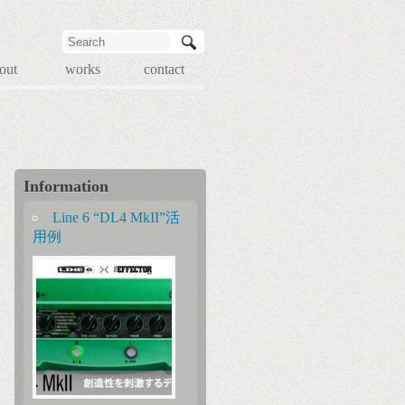
out
works
contact
Information
Line 6 “DL4 MkII”活
用例