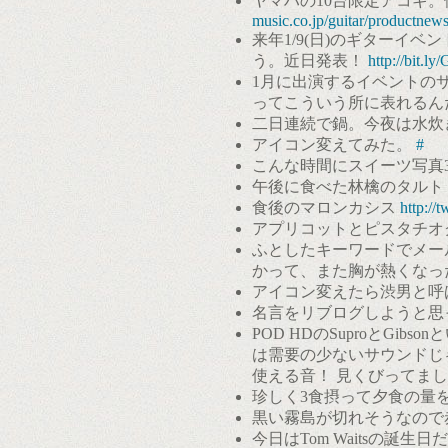
ヤマハの10台限定アコギ。価格
music.co.jp/guitar/productnew
来年1/9(日)のギターイ
う。近日発表！
http://bit.l
1月に出演するイベントの
ってこういう所に表れるん
二日連続で鍋。今夜は水炊
アイコン変えてみた。
#
こんな時間にスイーツ写真
午後に食べた林檎のタルト
食後のマロンカシス
http://
アプリコットとピスタチオ
ふとしたキーワードでメー
かって、また胸が熱くなっ
アイコン変えたら渋男と呼
名言をリブログしようと思っ
POD HDのSuproとG
は需要の少ないサウンドじ
使える音！ 見くびってまし
珍しく3食摂って夕食の量
黒い霧島が切れそうなので
今日はTom Waitsの誕