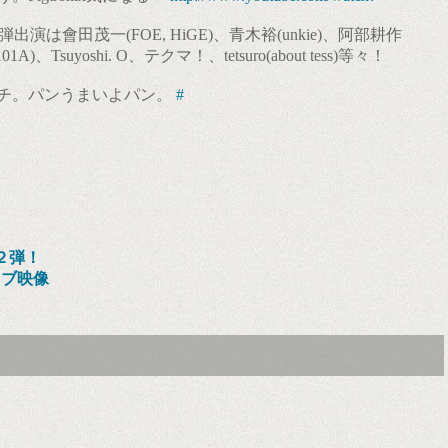
弾出演は會田茂一(FOE, HiGE)、青木裕(unkie)、阿部耕作
)、Tsuyoshi. O、テクマ！、tetsuro(about tess)等々！
チ。パンうまいよパン。
#
２弾！
イブ映像