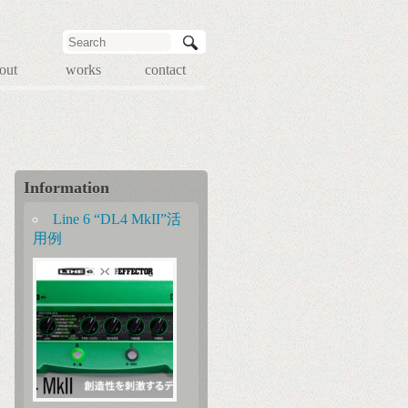
out
works
contact
Information
Line 6 “DL4 MkII”活
用例