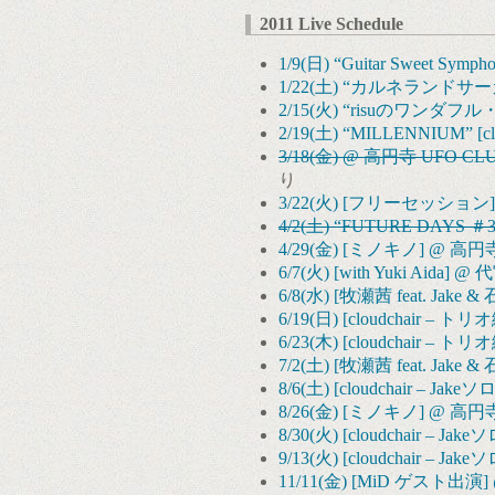
2011 Live Schedule
1/9(日) “Guitar Sweet Sy
1/22(土) “カルネランドサーカス -
2/15(火) “risuのワンダフル・
2/19(土) “MILLENNIUM” [
3/18(金) @ 高円寺 UFO CL
り
3/22(火) [フリーセッション] 
4/2(土) “FUTURE DAYS ＃3
4/29(金) [ミノキノ] @ 高円寺
6/7(火) [with Yuki Ai
6/8(水) [牧瀬茜 feat. J
6/19(日) [cloudchair – 
6/23(木) [cloudchair – ト
7/2(土) [牧瀬茜 feat. Jak
8/6(土) [cloudchair – Jake
8/26(金) [ミノキノ] @ 高円寺
8/30(火) [cloudchair – Jak
9/13(火) [cloudchair – Jake
11/11(金) [MiD ゲスト出演]