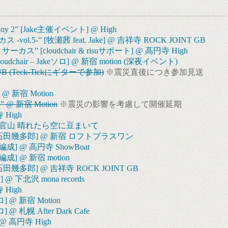
mphony 2” [Jake主催イベント] @ High
vol.5-” [牧瀬茜 feat. Jake] @ 吉祥寺 ROCK JOINT GB
サーカス” [cloudchair & risuサポート] @ 高円寺 High
cloudchair – Jakeソロ] @ 新宿 motion (深夜イベント)
UB (Teck-Tickにギターで参加)
※震災直後につき参加見送
@ 新宿 Motion
” @ 新宿 Motion
※震災の影響を考慮して開催延期
 High
da] @ 代官山 晴れたら空に豆まいて
ake & 石田幾多郎] @ 新宿 ロフトプラスワン
トリオ編成] @ 高円寺 ShowBoat
リオ編成] @ 新宿 motion
e & 石田幾多郎] @ 吉祥寺 ROCK JOINT GB
ソロ] @ 下北沢 mona records
 High
eソロ] @ 新宿 Motion
ソロ] @ 札幌 After Dark Cafe
 @ 高円寺 High