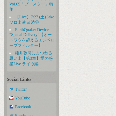
Vol.65「ブースター」特
集
【Live】7/27 (土) Jake
ソロ出演 at 渋谷
EarthQuaker Devices
“Spatial Delivery”【オー
トワウを超えるエンベロ
ープフィルター】
櫻井敦司にまつわる
思い出【第3章】愛の惑
星Live ライヴ編
Social Links
Twitter
YouTube
Facebook
Bandcamp