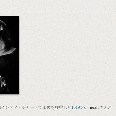
のインディ・チャートで１位を獲得した
101A
の、
noah
さんと