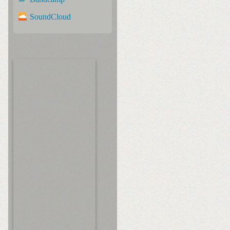
SoundCloud