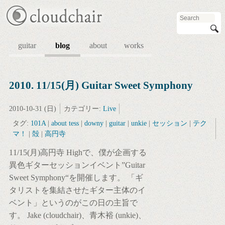
guitar
blog
about
works
2010. 11/15(月) Guitar Sweet Symphony
2010-10-31 (日)
カテゴリー:
Live
タグ:
101A
|
about tess
|
downy
|
guitar
|
unkie
|
セッション
|
テク
マ！
|
殻
|
高円寺
11/15(月)高円寺 Highで、僕が企画する
異色ギターセッションイベント”Guitar
Sweet Symphony“を開催します。 「ギ
タリストを集結させたギター主体のイ
ベント」というのがこの日の主旨で
す。 Jake (cloudchair)、青木裕 (unkie)、