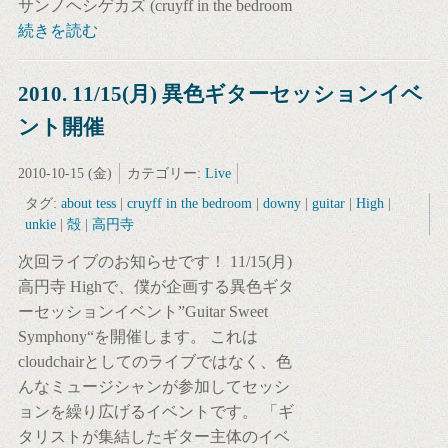
サンノヘシゲカズ (cruyff in the bedroom
続きを読む
2010. 11/15(月) 異色ギターセッションイベ
ント開催
2010-10-15 (金)
カテゴリー:
Live
タグ:
about tess
|
cruyff in the bedroom
|
downy
|
guitar
|
High
|
unkie
|
殻
|
高円寺
次回ライブのお知らせです！ 11/15(月)
高円寺 Highで、僕が企画する異色ギタ
ーセッションイベント”Guitar Sweet
Symphony“を開催します。 これは
cloudchairとしてのライブではなく、色
んなミュージシャンが参加してセッシ
ョンを繰り広げるイベントです。 「ギ
タリストが集結したギター主体のイベ