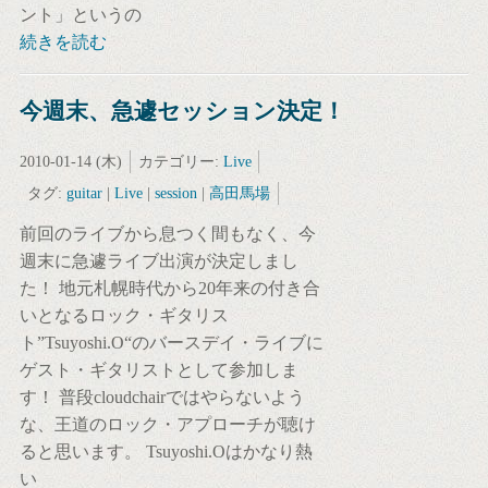
ント」というの
続きを読む
今週末、急遽セッション決定！
2010-01-14 (木)
カテゴリー:
Live
タグ:
guitar
|
Live
|
session
|
高田馬場
前回のライブから息つく間もなく、今
週末に急遽ライブ出演が決定しまし
た！ 地元札幌時代から20年来の付き合
いとなるロック・ギタリス
ト”Tsuyoshi.O“のバースデイ・ライブに
ゲスト・ギタリストとして参加しま
す！ 普段cloudchairではやらないよう
な、王道のロック・アプローチが聴け
ると思います。 Tsuyoshi.Oはかなり熱
い