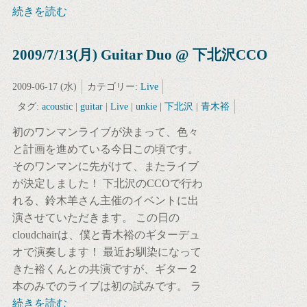
続きを読む
2009/7/13(月) Guitar Duo @ 下北沢CCO
2009-06-17 (水)
カテゴリー:
Live
タグ:
acoustic
|
guitar
|
Live
|
unkie
|
下北沢
|
青木裕
初のワンマンライブが決まって、色々
と計画を進めている今日この頃です。
そのワンマンに先がけて、またライブ
が決定しました！ 下北沢のCCOで行わ
れる、鈴木羊さん主催のイベントに出
演させていただきます。 この日の
cloudchairは、僕と青木裕のギターデュ
オで演奏します！ 最近お馴染になって
きた裕くんとの共演ですが、ギター２
本のみでのライブは初の試みです。 ラ
続きを読む